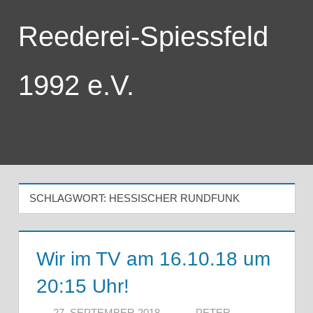
Zum
Reederei-Spiessfeld
Inhalt
springen
1992 e.V.
Menü
SCHLAGWORT:
HESSISCHER RUNDFUNK
Wir im TV am 16.10.18 um
20:15 Uhr!
27. SEPTEMBER 2018
PETER